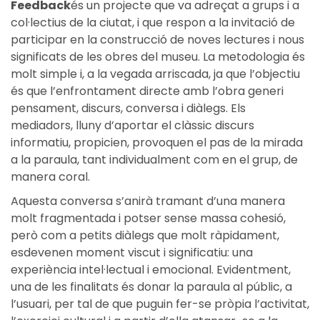
Feedback
és un projecte que va adreçat a grups i a
col·lectius de la ciutat, i que respon a la invitació de
participar en la construcció de noves lectures i nous
significats de les obres del museu. La metodologia és
molt simple i, a la vegada arriscada, ja que l’objectiu
és que l’enfrontament directe amb l’obra generi
pensament, discurs, conversa i diàlegs. Els
mediadors, lluny d’aportar el clàssic discurs
informatiu, propicien, provoquen el pas de la mirada
a la paraula, tant individualment com en el grup, de
manera coral.
Aquesta conversa s’anirà tramant d’una manera
molt fragmentada i potser sense massa cohesió,
però com a petits diàlegs que molt ràpidament,
esdevenen moment viscut i significatiu: una
experiència intel·lectual i emocional. Evidentment,
una de les finalitats és donar la paraula al públic, a
l’usuari, per tal de que puguin fer-se pròpia l’activitat,