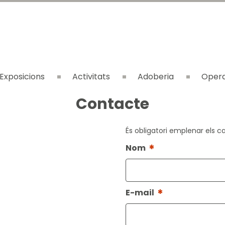
Exposicions
Activitats
Adoberia
Opera
Contacte
És obligatori emplenar els 
*
Nom
*
E-mail