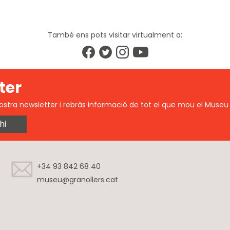
També ens pots visitar virtualment a:
ter
ostra newsletter i rebràs informació de tot el que mou el Museu 
hi
+34 93 842 68 40
museu@granollers.cat