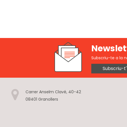
Newslet
Subscriu-te a la n
Subscriu-t'
Carrer Anselm Clavé, 40-42
08401 Granollers