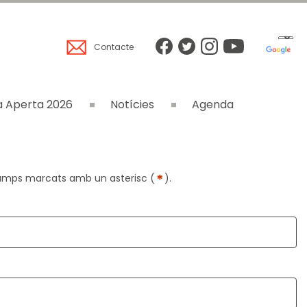
Contacte
 Aperta 2026
Notícies
Agenda
*
camps marcats amb un asterisc (
).