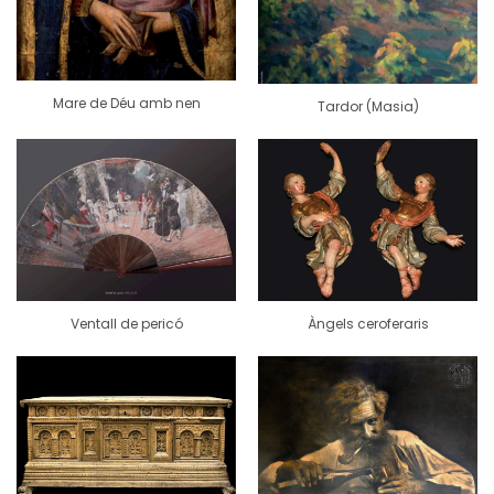
Mare de Déu amb nen
Tardor (Masia)
Àngels ceroferaris
Ventall de pericó