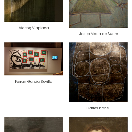
Vicenç Viaplana
Josep Maria de Sucre
Ferran Garcia Sevilla
Carles Planell