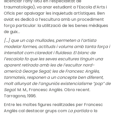
llicenciar l’any 1963 en l’especialitat de
traumatologia), va anar estudiant a l’Escola d’Arts i
Oficis per apaivagar les inquietuds artístiques. Ben
aviat es dedicà a l’escultura amb un procediment
força particular: la utilització de les benes mèdiques
de guix...
[...] que un cop mullades, permeten a l’artista
modelar formes, actituds i volums amb tanta força i
intensitat com claredat i fluïdesa. El blanc de
l’escaiola fa que les seves escultures tinguin una
aparent retirada amb les de l’escultor nord-
americà George Segal; les de Francesc Anglès,
tanmateix, responen a un concepte ben diferent,
molt allunyat de l’anguniós existencialisme “pop” de
Segal
. M. M., Francesc Anglès. Obra recent.
Tarragona, 1996.
Entre les moltes figures realitzades per Francesc
Anglès cal destacar grups com
La partida
o la