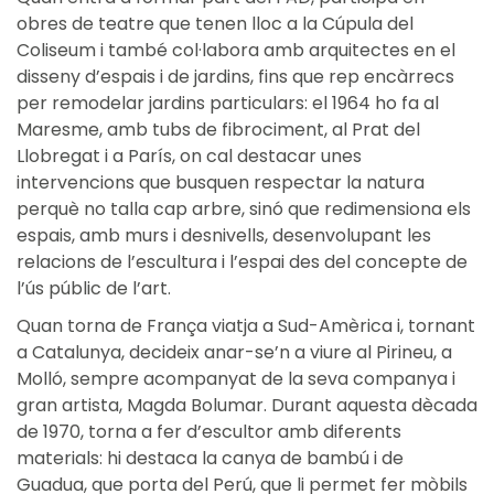
obres de teatre que tenen lloc a la Cúpula del
Coliseum i també col·labora amb arquitectes en el
disseny d’espais i de jardins, fins que rep encàrrecs
per remodelar jardins particulars: el 1964 ho fa al
Maresme, amb tubs de fibrociment, al Prat del
Llobregat i a París, on cal destacar unes
intervencions que busquen respectar la natura
perquè no talla cap arbre, sinó que redimensiona els
espais, amb murs i desnivells, desenvolupant les
relacions de l’escultura i l’espai des del concepte de
l’ús públic de l’art.
Quan torna de França viatja a Sud-Amèrica i, tornant
a Catalunya, decideix anar-se’n a viure al Pirineu, a
Molló, sempre acompanyat de la seva companya i
gran artista, Magda Bolumar. Durant aquesta dècada
de 1970, torna a fer d’escultor amb diferents
materials: hi destaca la canya de bambú i de
Guadua, que porta del Perú, que li permet fer mòbils