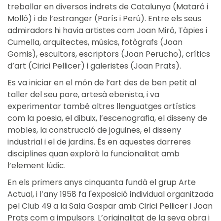
treballar en diversos indrets de Catalunya (Mataró i
Molló) i de l’estranger (París i Perú). Entre els seus
admiradors hi havia artistes com Joan Miró, Tàpies i
Cumella, arquitectes, músics, fotògrafs (Joan
Gomis), escultors, escriptors (Joan Perucho), crítics
d’art (Cirici Pellicer) i galeristes (Joan Prats).
Es va iniciar en el món de l’art des de ben petit al
taller del seu pare, artesà ebenista, i va
experimentar també altres llenguatges artístics
com la poesia, el dibuix, l’escenografia, el disseny de
mobles, la construcció de joguines, el disseny
industrial i el de jardins. És en aquestes darreres
disciplines quan explorà la funcionalitat amb
l’element lúdic.
En els primers anys cinquanta fundà el grup Arte
Actual, i l’any 1958 fa l'exposició individual organitzada
pel Club 49 a la Sala Gaspar amb Cirici Pellicer i Joan
Prats com a impulsors. L’originalitat de la seva obra i