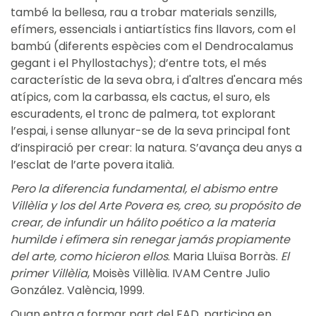
també la bellesa, rau a trobar materials senzills,
efímers, essencials i antiartístics fins llavors, com el
bambú (diferents espècies com el Dendrocalamus
gegant i el Phyllostachys); d’entre tots, el més
característic de la seva obra, i d'altres d'encara més
atípics, com la carbassa, els cactus, el suro, els
escuradents, el tronc de palmera, tot explorant
l’espai, i sense allunyar-se de la seva principal font
d’inspiració per crear: la natura. S’avança deu anys a
l’esclat de l’arte povera italià.
Pero la diferencia fundamental, el abismo entre
Villèlia y los del Arte Povera es, creo, su propósito de
crear, de infundir un hálito poético a la materia
humilde i efímera sin renegar jamás propiamente
del arte, como hicieron ellos
. Maria Lluïsa Borràs.
El
primer Villèlia
, Moisès Villèlia. IVAM Centre Julio
González. València, 1999.
Quan entra a formar part del FAD, participa en