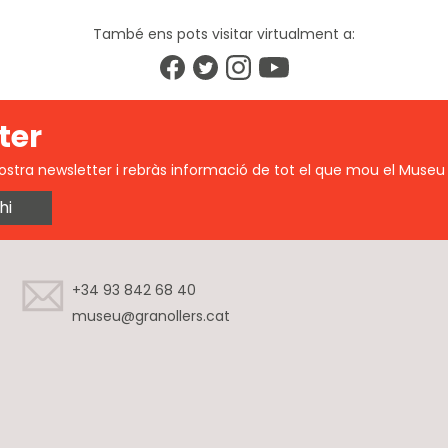
També ens pots visitar virtualment a:
ter
ostra newsletter i rebràs informació de tot el que mou el Museu 
hi
+34 93 842 68 40
museu@granollers.cat