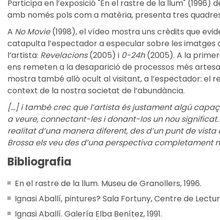
Participa en l’exposició "En el rastre de la llum" (1996) d
amb només pols com a matèria, presenta tres quadre
A
No Movie
(1998), el vídeo mostra uns crèdits que evid
catapulta l’espectador a especular sobre les imatges q
l’artista:
Revelacions
(2005) i
0-24h
(2005). A la prime
ens remeten a la desaparició de processos més artesan
mostra també allò ocult al visitant, a l’espectador: el r
context de la nostra societat de l’abundància.
[...] i també crec que l’artista és justament algú capa
a veure, connectant-les i donant-los un nou significat
realitat d’una manera diferent, des d’un punt de vista 
Brossa els veu des d’una perspectiva completament 
Bibliografia
En el rastre de la llum. Museu de Granollers, 1996.
Ignasi Aballí, pintures? Sala Fortuny, Centre de Lectur
Ignasi Aballí. Galería Elba Benítez, 1991.