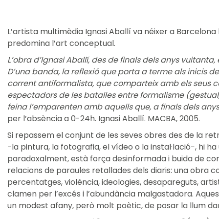
L’artista multimèdia Ignasi Aballí va néixer a Barcelon
predomina l’art conceptual.
L’obra d’Ignasi Aballí, des de finals dels anys vuitan
D’una banda, la reflexió que porta a terme als inicis d
corrent antiformalista, que comparteix amb els seus co
espectadors de les batalles entre formalisme (gestual,
feina l’emparenten amb aquells que, a finals dels anys 
per l’absència a 0-24h. Ignasi Aballí. MACBA, 2005.
Si repassem el conjunt de les seves obres des de la ret
−la pintura, la fotografia, el vídeo o la instal·lació−, 
paradoxalment, està força desinformada i buida de con
relacions de paraules retallades dels diaris: una obra 
percentatges, violència, ideologies, desapareguts, artis
clamen per l’excés i l’abundància malgastadora. Aqu
un modest afany, però molt poètic, de posar la llum dam