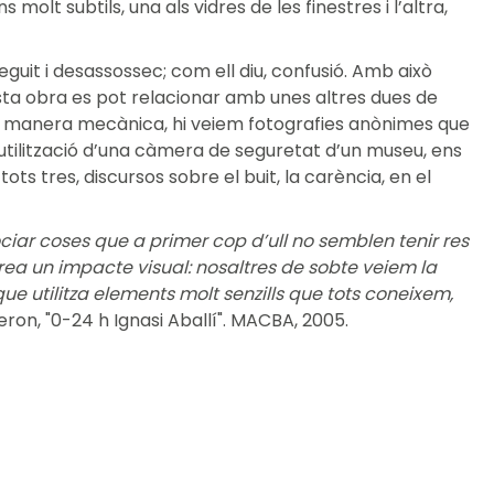
molt subtils, una als vidres de les finestres i l’altra,
guit i desassossec; com ell diu, confusió. Amb això
sta obra es pot relacionar amb unes altres dues de
De manera mecànica, hi veiem fotografies anònimes que
utilització d’una càmera de seguretat d’un museu, ens
ts tres, discursos sobre el buit, la carència, en el
ociar coses que a primer cop d’ull no semblen tenir res
crea un impacte visual: nosaltres de sobte veiem la
que utilitza elements molt senzills que tots coneixem,
eron, "0-24 h Ignasi Aballí". MACBA, 2005.