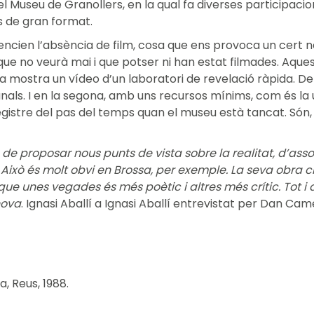
el Museu de Granollers, en la qual fa diverses participacions 
s de gran format.
encien l’absència de film, cosa que ens provoca un cert ne
ue no veurà mai i que potser ni han estat filmades. Aque
ra mostra un vídeo d’un laboratori de revelació ràpida. 
als. I en la segona, amb uns recursos mínims, com és la 
egistre del pas del temps quan el museu està tancat. Són, to
ç de proposar nous punts de vista sobre la realitat, d’ass
. Això és molt obvi en Brossa, per exemple. La seva obra 
que unes vegades és més poètic i altres més crític. Tot i 
nova
. Ignasi Aballí a Ignasi Aballí entrevistat per Dan Cam
a, Reus, 1988.