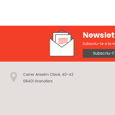
Newslet
Subscriu-te a la n
Subscriu-t'
Carrer Anselm Clavé, 40-42
08401 Granollers