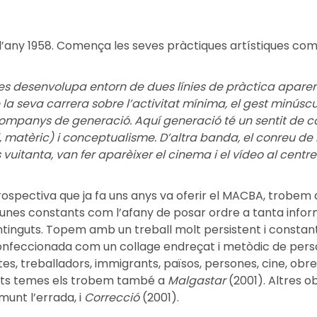
a l’any 1958. Comença les seves pràctiques artístiques co
ta, es desenvolupa entorn de dues línies de pràctica apar
e la seva carrera sobre l’activitat mínima, el gest minúsc
mpanys de generació. Aquí generació té un sentit de comun
 matèric) i conceptualisme. D’altra banda, el conreu de l
vuitanta, van fer aparèixer el cinema i el vídeo al centre
rospectiva que ja fa uns anys va oferir el MACBA, trobem 
hi ha unes constants com l’afany de posar ordre a tanta info
tinguts. Topem amb un treball molt persistent i constant
confeccionada com un collage endreçat i metòdic de person
tes, treballadors, immigrants, països, persones, cine, obre
ests temes els trobem també a
Malgastar
(2001). Altres 
unt l’errada, i
Correcció
(2001).