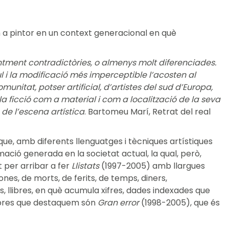
m a pintor en un context generacional en què
entment contradictòries, o almenys molt diferenciades.
ul i la modificació més imperceptible l’acosten al
itat, potser artificial, d’artistes del sud d’Europa,
a ficció com a material i com a localització de la seva
 de l’escena artística
. Bartomeu Marí, Retrat del real
que, amb diferents llenguatges i tècniques artístiques
rmació generada en la societat actual, la qual, però,
 per arribar a fer
Llistats
(1997-2005) amb llargues
es, de morts, de ferits, de temps, diners,
s, llibres, en què acumula xifres, dades indexades que
obres que destaquem són
Gran error
(1998-2005), que és