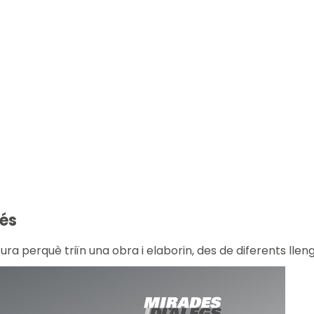
és
tura perquè triïn una obra i elaborin, des de diferents lle