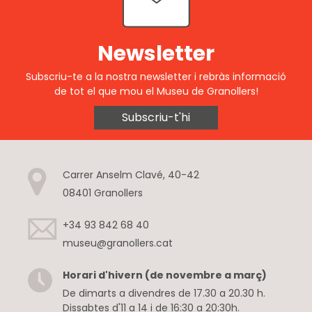
Newsletter
Subscriu-te a la nostra newsletter i rebràs informació
de tot el que mou el Museu de Granollers!
Subscriu-t'hi
Carrer Anselm Clavé, 40-42
08401 Granollers
+34 93 842 68 40
museu@granollers.cat
Horari d'hivern (de novembre a març)
De dimarts a divendres de 17.30 a 20.30 h.
Dissabtes d'11 a 14 i de 16:30 a 20:30h.