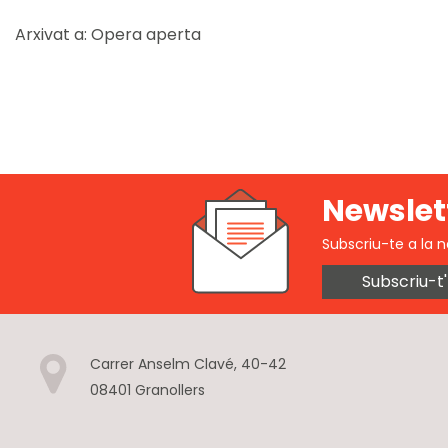
Arxivat a:
Opera aperta
Newslet
Subscriu-te a la n
Subscriu-t'
Carrer Anselm Clavé, 40-42
08401 Granollers