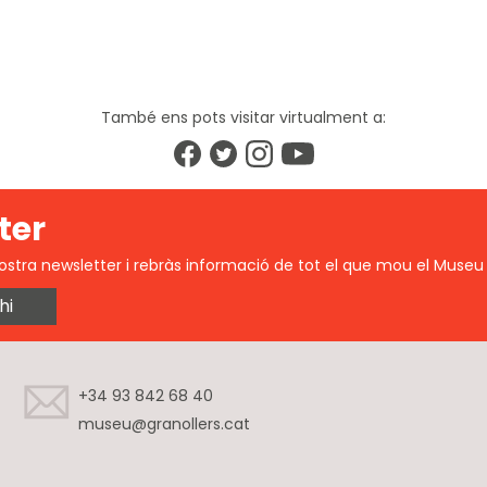
També ens pots visitar virtualment a:
ter
ostra newsletter i rebràs informació de tot el que mou el Museu 
hi
+34 93 842 68 40
museu@granollers.cat