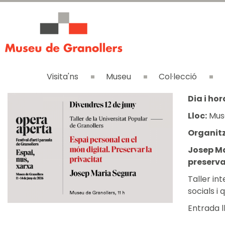
Visita'ns
Museu
Col·lecció
Dia i hor
Lloc:
Muse
Organitz
Josep Ma
preservar
Taller in
socials i
Entrada l