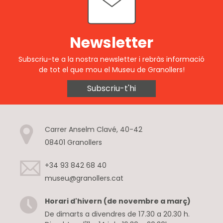
Newsletter
Subscriu-te a la nostra newsletter i rebràs informació
de tot el que mou el Museu de Granollers!
Subscriu-t'hi
Carrer Anselm Clavé, 40-42
08401 Granollers
+34 93 842 68 40
museu@granollers.cat
Horari d'hivern (de novembre a març)
De dimarts a divendres de 17.30 a 20.30 h.