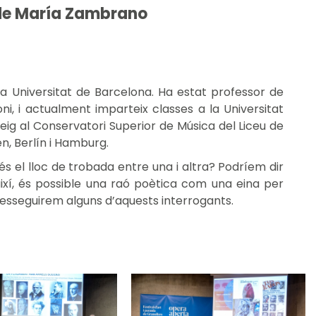
a de María Zambrano
a la Universitat de Barcelona. Ha estat professor de
oni, i actualment imparteix classes a la Universitat
eig al Conservatori Superior de Música del Liceu de
en, Berlín i Hamburg.
és el lloc de trobada entre una i altra? Podríem dir
 així, és possible una raó poètica com una eina per
resseguirem alguns d’aquests interrogants.