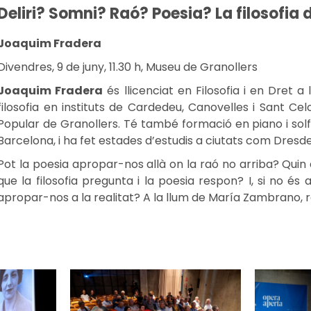
Deliri? Somni? Raó? Poesia? La filosofi
Joaquim Fradera
Divendres, 9 de juny, 11.30 h, Museu de Granollers
Joaquim Fradera
és llicenciat en Filosofia i en Dret 
filosofia en instituts de Cardedeu, Canovelles i Sant Cel
Popular de Granollers. Té també formació en piano i solf
Barcelona, i ha fet estades d’estudis a ciutats com Dresd
Pot la poesia apropar-nos allà on la raó no arriba? Quin 
que la filosofia pregunta i la poesia respon? I, si no és
apropar-nos a la realitat? A la llum de María Zambrano, 