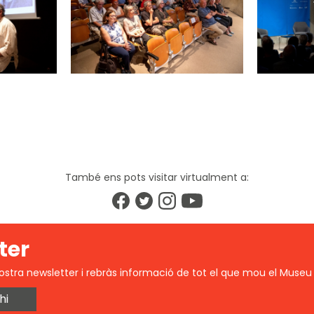
També ens pots visitar virtualment a:
ter
ostra newsletter i rebràs informació de tot el que mou el Museu 
hi