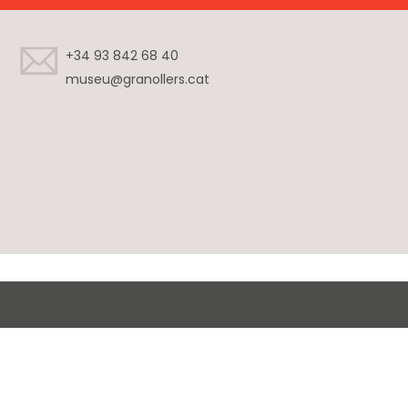
+34 93 842 68 40
museu@granollers.cat