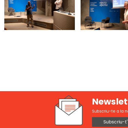
Newslet
Subscriu-te a la n
Subscriu-t'