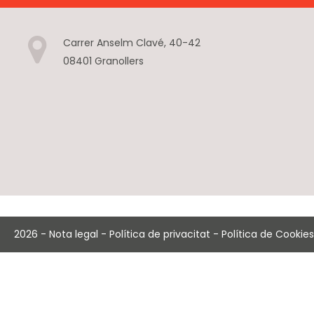
Carrer Anselm Clavé, 40-42
08401 Granollers
2026
-
Nota legal
-
Política de privacitat
-
Política de Cookies