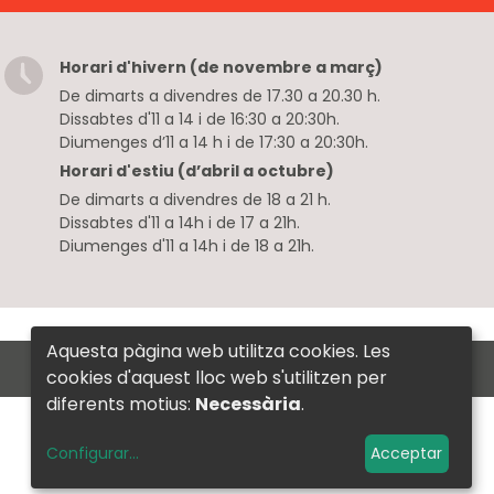
Horari d'hivern (de novembre a març)
De dimarts a divendres de 17.30 a 20.30 h.
Dissabtes d'11 a 14 i de 16:30 a 20:30h.
Diumenges d’11 a 14 h i de 17:30 a 20:30h.
Horari d'estiu (d’abril a octubre)
De dimarts a divendres de 18 a 21 h.
Dissabtes d'11 a 14h i de 17 a 21h.
Diumenges d'11 a 14h i de 18 a 21h.
Aquesta pàgina web utilitza cookies. Les
with
at
Perception Technologies
cookies d'aquest lloc web s'utilitzen per
diferents motius:
Necessària
.
Configurar
...
Acceptar