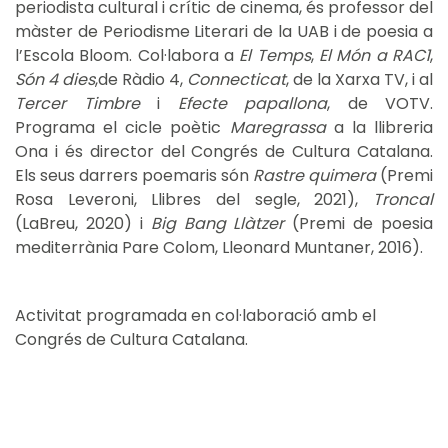
periodista cultural i crític de cinema, és professor del
màster de Periodisme Literari de la UAB i de poesia a
l’Escola Bloom. Col·labora a
El Temps
,
El Món a RAC1
,
Són 4 dies
,de Ràdio 4,
Connecticat
, de la Xarxa TV, i al
Tercer Timbre
i
Efecte
papallona
, de VOTV.
Programa el cicle poètic
Maregrassa
a la llibreria
Ona i és director del Congrés de Cultura Catalana.
Els seus darrers poemaris són
Rastre quimera
(Premi
Rosa Leveroni, Llibres del segle, 2021),
Troncal
(LaBreu, 2020) i
Big Bang Llàtzer
(Premi de poesia
mediterrània Pare Colom, Lleonard Muntaner, 2016).
Activitat programada en col·laboració amb el
Congrés de Cultura Catalana.