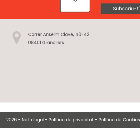
Subscriu-t'
Carrer Anselm Clavé, 40-42
08401 Granollers
2026
-
Nota legal
-
Política de privacitat
-
Política de Cookies