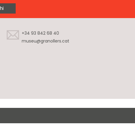
hi
+34 93 842 68 40
museu@granollers.cat