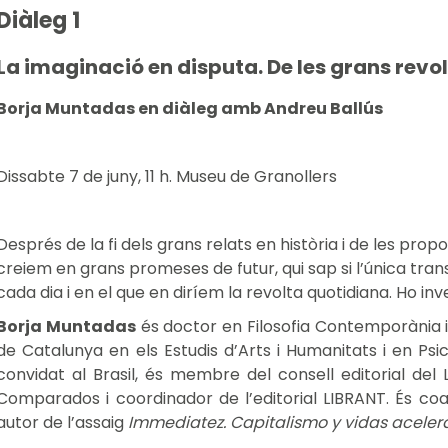
Diàleg 1
La imaginació en disputa. De les grans revol
Borja Muntadas en diàleg amb Andreu Ballús
Dissabte 7 de juny, 11 h. Museu de Granollers
Després de la fi dels grans relats en història i de les p
creiem en grans promeses de futur, qui sap si l’única tran
cada dia i en el que en diríem la revolta quotidiana. Ho in
Borja Muntadas
és doctor en Filosofia Contemporània i 
de Catalunya en els Estudis d’Arts i Humanitats i en Psic
convidat al Brasil, és membre del consell editorial del
Comparados i coordinador de l’editorial LIBRANT. És coa
autor de l’assaig
Immediatez. Capitalismo y vidas acele