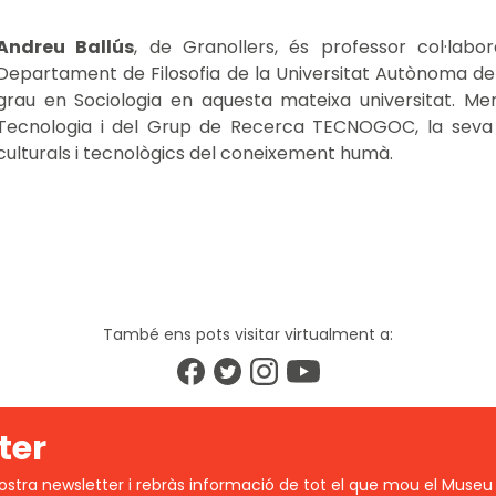
Andreu Ballús
, de Granollers, és professor col·labo
Departament de Filosofia de la Universitat Autònoma de 
grau en Sociologia en aquesta mateixa universitat. Me
Tecnologia i del Grup de Recerca TECNOGOC, la seva i
culturals i tecnològics del coneixement humà.
També ens pots visitar virtualment a:
ter
ostra newsletter i rebràs informació de tot el que mou el Museu 