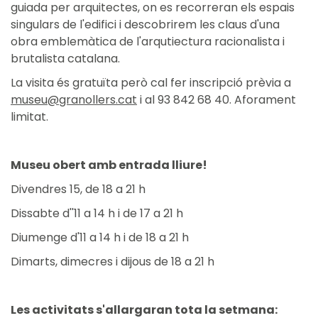
guiada per arquitectes, on es recorreran els espais
singulars de l'edifici i descobrirem les claus d'una
obra emblemàtica de l'arqutiectura racionalista i
brutalista catalana.
La visita és gratuïta però cal fer inscripció prèvia a
museu@granollers.cat
i al 93 842 68 40. Aforament
limitat.
Museu obert amb entrada lliure!
Divendres 15, de 18 a 21 h
Dissabte d''11 a 14 h i de 17 a 21 h
Diumenge d'11 a 14 h i de 18 a 21 h
Dimarts, dimecres i dijous de 18 a 21 h
Les activitats s'allargaran tota la setmana: