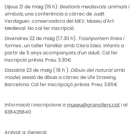
Dijous 21 de maig (19 h):
Bestiaris medievals: animals i
símbols,
una conferència a càrrec de Judit
Verdaguer, conservadora del MEV. Museu d'Art
Medieval. No cal fer inscripció.
Divendres 22 de maig (17.30 h).
Trasnportem línies i
formes ,
un taller familiar amb Clara Sáez. Infants a
partir de 5 anys acompanyats d'un adult. Cal fer
inscripció prèvia. Preu: 3.30€
Dissabte 23 de maig ( 18 h ).
Dibuix del natural amb
model
, sessió de dibuix a càrrec de Life Drawing
Barcelona. Cal fer inscripciçó prèvia. Preu: 3.85€
Informació i inscripcions a
museu@granollers.cat
i al
938426840
Arxivat a:
General