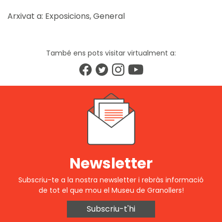
Arxivat a:
Exposicions
,
General
També ens pots visitar virtualment a:
Newsletter
Subscriu-te a la nostra newsletter i rebràs informació
de tot el que mou el Museu de Granollers!
Subscriu-t'hi