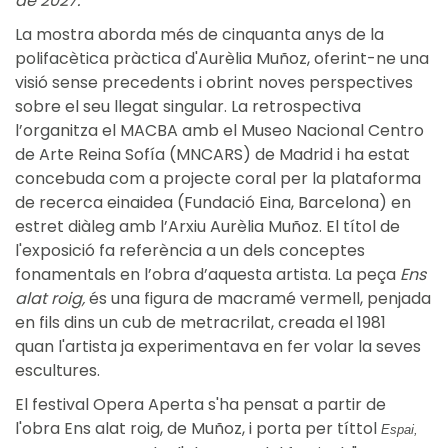
de 2027.
La mostra aborda més de cinquanta anys de la
polifacètica pràctica d'Aurèlia Muñoz, oferint-ne una
visió sense precedents i obrint noves perspectives
sobre el seu llegat singular. La retrospectiva
l’organitza el MACBA amb el Museo Nacional Centro
de Arte Reina Sofía (MNCARS) de Madrid i ha estat
concebuda com a projecte coral per la plataforma
de recerca einaidea (Fundació Eina, Barcelona) en
estret diàleg amb l’Arxiu Aurèlia Muñoz. El títol de
l'exposició fa referència a un dels conceptes
fonamentals en l’obra d’aquesta artista. La peça
Ens
alat roig,
és una figura de macramé vermell, penjada
en fils dins un cub de metracrilat, creada el 1981
quan l'artista ja experimentava en fer volar la seves
escultures.
El festival Opera Aperta s'ha pensat a partir de
l'obra Ens alat roig, de Muñoz, i porta per títtol
Espai,