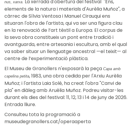
La xerrada d'obertura del festival "Ens,
nus, xarxa.
elements de la natura i materials d'Aurèlia Muñoz", a
càrrec de Sílvia Ventosa i Manuel Cirauqui ens
situaran l'obra de l'artista, qui va ser una figura clau
en la renovació de l’art tèxtil a Europa. El corpus de
la seva obra constitueix un pont entre tradició i
avantguarda, entre artesania i escultura, amb el qual
va saber situar un llenguatge ancestral —el teixit— al
centre de l’experimentació plàstica.
El Museu de Granollers n'exposarà la peça
Capa amb
, 1983, una obra cedida per l'Arxiu Aurèlia
capelina petita
Muñoz; i l'artista Laia Solé, ha creat l'obra "Canvi de
pla" en diàleg amb Aruèlia Muñoz. Podreu visitar-les
durant els dies del festival: 11, 12, 13 i 14 de juny de 2026.
Entrada lliure.
Consulteu tota la programació a
museudegranollers.cat/operaaperta