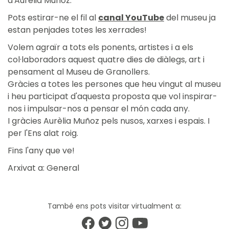
d'Aurèlia Muñoz.
Pots estirar-ne el fil al
canal YouTube
del museu ja
estan penjades totes les xerrades!
Volem agraïr a tots els ponents, artistes i a els
col·laboradors aquest quatre dies de diàlegs, art i
pensament al Museu de Granollers.
Gràcies a totes les persones que heu vingut al museu
i heu participat d'aquesta proposta que vol inspirar-
nos i impulsar-nos a pensar el món cada any.
I gràcies Aurèlia Muñoz pels nusos, xarxes i espais. I
per l'Ens alat roig.
Fins l'any que ve!
Arxivat a:
General
També ens pots visitar virtualment a: