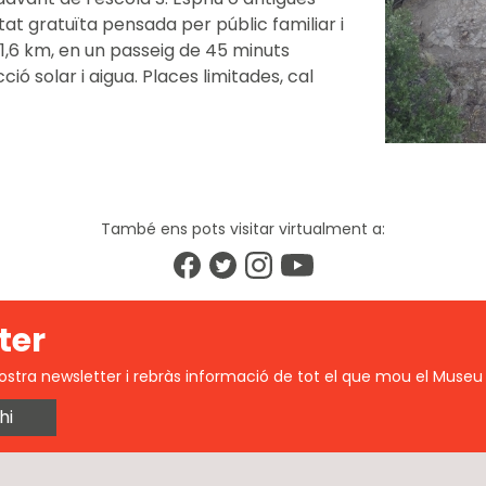
at gratuïta pensada per públic familiar i
1,6 km, en un passeig de 45 minuts
 solar i aigua. Places limitades, cal
També ens pots visitar virtualment a:
ter
ostra newsletter i rebràs informació de tot el que mou el Museu 
hi