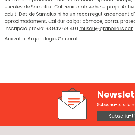
escoles de Samalús. Cal venir amb vehicle propi. Activit
adult. Des de Samalús hi ha un recorregut ascendent d’
aproximadament. Cal dur calçat còmode, gorra, protecció
inscripció prèvia: 93 842 68 40 i
museu@granollers.cat
Arxivat a:
Arqueologia
,
General
Newslet
Subscriu-te a la n
Subscriu-t'