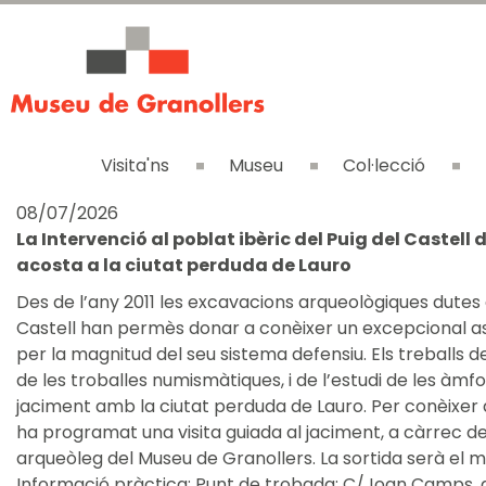
Visita'ns
Museu
Col·lecció
08/07/2026
La Intervenció al poblat ibèric del Puig del Castel
acosta a la ciutat perduda de Lauro
Des de l’any 2011 les excavacions arqueològiques dutes
Castell han permès donar a conèixer un excepcional a
per la magnitud del seu sistema defensiu. Els treballs d
de les troballes numismàtiques, i de l’estudi de les àmfo
jaciment amb la ciutat perduda de Lauro. Per conèixer 
ha programat una visita guiada al jaciment, a càrrec de
arqueòleg del Museu de Granollers. La sortida serà el matí
Informació pràctica: Punt de trobada: C/Joan Camps, da