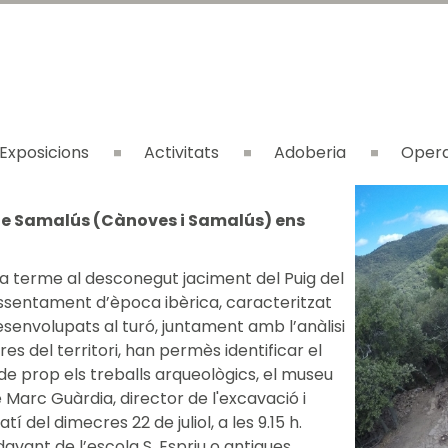
Exposicions
Activitats
Adoberia
Opera
l de Samalús (Cànoves i Samalús) ens
 a terme al desconegut jaciment del Puig del
ssentament d’època ibèrica, caracteritzat
esenvolupats al turó, juntament amb l’anàlisi
res del territori, han permès identificar el
de prop els treballs arqueològics, el museu
 Marc Guàrdia, director de l'excavació i
 del dimecres 22 de juliol, a les 9.15 h.
vant de l’escola S. Espriu o antigues