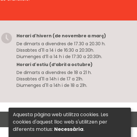
Horari d'hivern (de novembre a març)
De dimarts a divendres de 17.30 a 20.30 h.
Dissabtes d'11 a 14 i de 16:30 a 20:30h.
Diumenges d’11 a 14 h i de 17:30 a 20:30h.
Horari d'estiu (d’abril a octubre)
De dimarts a divendres de 18 a 21 h.
Dissabtes d'11 a 14h i de 17 a 21h.
Diumenges d'11 a 14h i de 18 a 21h.
Aquesta pàgina web utilitza cookies. Les
with
at
Perception Technologies
cookies d'aquest lloc web s'utilitzen per
diferents motius:
Necessària
.