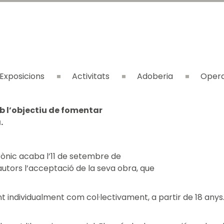
Exposicions
Activitats
Adoberia
Opera
mb l’objectiu de fomentar
.
rònic acaba l’11 de setembre de
autors l’acceptació de la seva obra, que
t individualment com col·lectivament, a partir de 18 anys. L