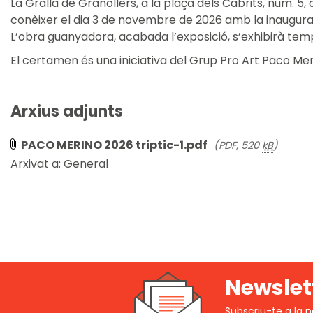
La Gralla de Granollers, a la plaça dels Cabrits, núm. 5
conèixer el dia 3 de novembre de 2026 amb la inauguració
L’obra guanyadora, acabada l’exposició, s’exhibirà te
El certamen és una iniciativa del Grup Pro Art Paco Mer
Arxius adjunts
PACO MERINO 2026 triptic-1.pdf
(PDF, 520
kB
)
Arxivat a:
General
Newslet
Subscriu-te a la n