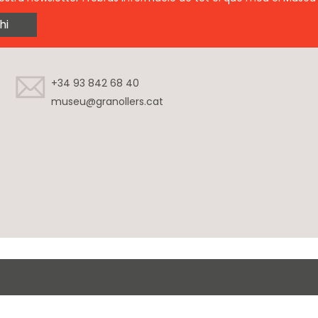
hi
+34 93 842 68 40
museu@granollers.cat