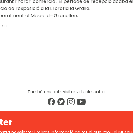
, durant l’horari comercial. El període de recepció acaba e
 de l’exposició a la Llibreria la Gralla.
mporalment al Museu de Granollers.
ino.
També ens pots visitar virtualment a:
ter
ostra newsletter i rebràs informació de tot el que mou el Museu 