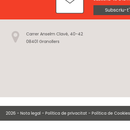
Subscriu-t'
Carrer Anselm Clavé, 40-42
08401 Granollers
2026
-
Nota legal
-
Política de privacitat
-
Política de Cookies