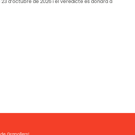
l 23 d’octubre de 2026 i el veredicte es donarà a
de Granollers!